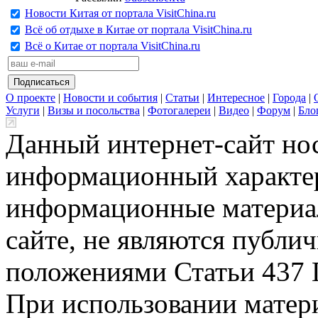
Новости Китая от портала VisitChina.ru
Всё об отдыхе в Китае от портала VisitChina.ru
Всё о Китае от портала VisitChina.ru
О проекте
|
Новости и события
|
Статьи
|
Интересное
|
Города
|
Услуги
|
Визы и посольства
|
Фотогалереи
|
Видео
|
Форум
|
Бло
Данный интернет-сайт но
информационный характер
информационные материа
сайте, не являются публи
положениями Статьи 437 
При использовании матери