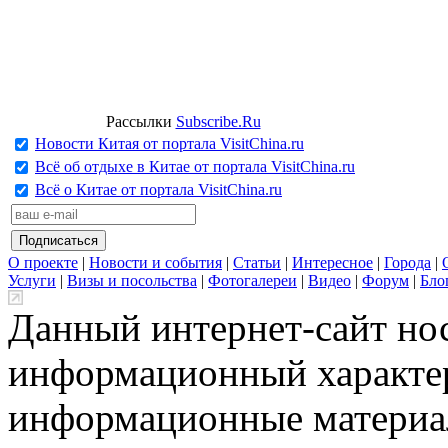
Рассылки
Subscribe.Ru
Новости Китая от портала VisitChina.ru
Всё об отдыхе в Китае от портала VisitChina.ru
Всё о Китае от портала VisitChina.ru
О проекте
|
Новости и события
|
Статьи
|
Интересное
|
Города
|
Услуги
|
Визы и посольства
|
Фотогалереи
|
Видео
|
Форум
|
Бло
Данный интернет-сайт но
информационный характер
информационные материа