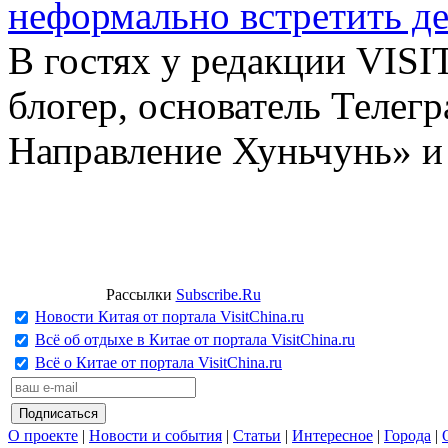
неформально встретить д
В гостях у редакции VIS
блогер, основатель Телег
Направление Хуньчунь» и
Рассылки
Subscribe.Ru
Новости Китая от портала VisitChina.ru
Всё об отдыхе в Китае от портала VisitChina.ru
Всё о Китае от портала VisitChina.ru
О проекте
|
Новости и события
|
Статьи
|
Интересное
|
Города
|