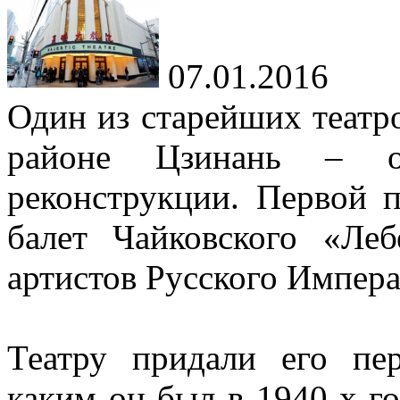
07.01.2016
Один из старейших театро
районе Цзинань – от
реконструкции. Первой п
балет Чайковского «Ле
артистов Русского Импера
Театру придали его пе
каким он был в 1940-х го