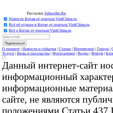
Рассылки
Subscribe.Ru
Новости Китая от портала VisitChina.ru
Всё об отдыхе в Китае от портала VisitChina.ru
Всё о Китае от портала VisitChina.ru
О проекте
|
Новости и события
|
Статьи
|
Интересное
|
Города
|
Услуги
|
Визы и посольства
|
Фотогалереи
|
Видео
|
Форум
|
Бло
Данный интернет-сайт но
информационный характер
информационные материа
сайте, не являются публи
положениями Статьи 437 