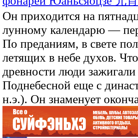
фонарей Юаньсяоцзе 元
Он приходится на пятнадц
лунному календарю — пер
По преданиям, в свете по
летящих в небе духов. Что
древности люди зажигали
Поднебесной еще с династи
н.э.). Он знаменует оконч