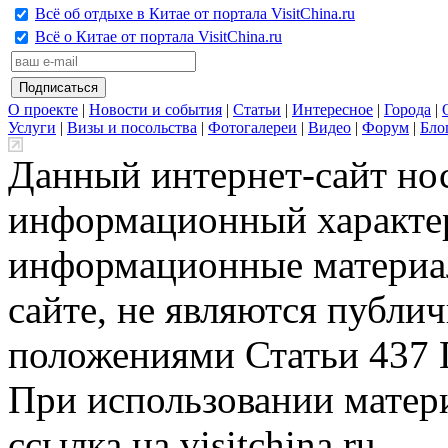
Всё об отдыхе в Китае от портала VisitChina.ru
Всё о Китае от портала VisitChina.ru
О проекте
|
Новости и события
|
Статьи
|
Интересное
|
Города
|
Услуги
|
Визы и посольства
|
Фотогалереи
|
Видео
|
Форум
|
Бло
Данный интернет-сайт но
информационный характер
информационные материа
сайте, не являются публи
положениями Статьи 437 
При использовании матери
ссылка на visitchina.ru