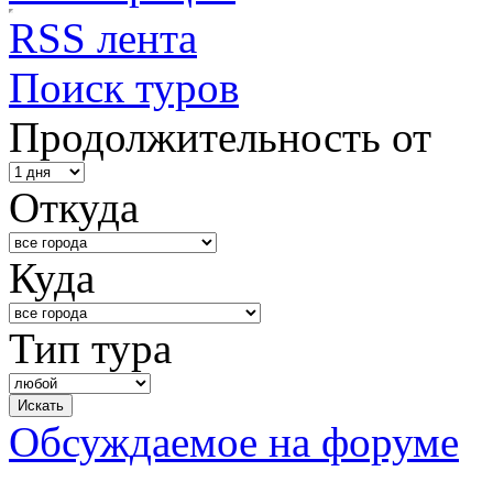
RSS лента
Поиск туров
Продолжительность от
Откуда
Куда
Тип тура
Обсуждаемое на форуме