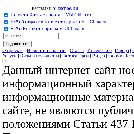
Рассылки
Subscribe.Ru
Новости Китая от портала VisitChina.ru
Всё об отдыхе в Китае от портала VisitChina.ru
Всё о Китае от портала VisitChina.ru
О проекте
|
Новости и события
|
Статьи
|
Интересное
|
Города
|
Услуги
|
Визы и посольства
|
Фотогалереи
|
Видео
|
Форум
|
Бло
Данный интернет-сайт но
информационный характер
информационные материа
сайте, не являются публи
положениями Статьи 437 