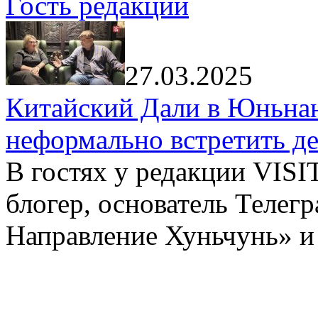
Гость редакции
27.03.2025
Китайский Дали в Юньнань
неформально встретить д
В гостях у редакции VIS
блогер, основатель Телег
Направление Хуньчунь» и