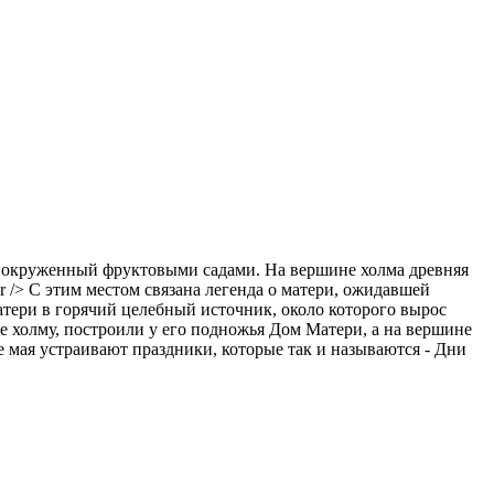
р, окруженный фруктовыми садами. На вершине холма древняя
r /> С этим местом связана легенда о матери, ожидавшей
матери в горячий целебный источник, около которого вырос
е холму, построили у его подножья Дом Матери, а на вершине
 мая устраивают праздники, которые так и называются - Дни