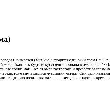
ма)
него города Сюньюэчен (Xun Yue) находится одинокий холм Ван Э
 мост. Скала как будто искусственно вкопана в землю. <br /> <b
те, где стояла мать. Земля была растрогана и превратила слезы 
чередь, тоже впечатлились чувствами матери. Они дали названи
вают традицию почитания матери и ежегодно каждое воскресенье