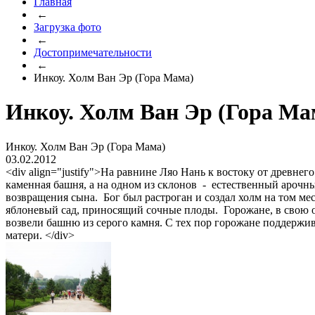
Главная
←
Загрузка фото
←
Достопримечательности
←
Инкоу. Холм Ван Эр (Гора Мама)
Инкоу. Холм Ван Эр (Гора Ма
Инкоу. Холм Ван Эр (Гора Мама)
03.02.2012
<div align="justify">На равнине Ляо Нань к востоку от древ
каменная башня, а на одном из склонов - естественный арочный
возвращения сына. Бог был растроган и создал холм на том мес
яблоневый сад, приносящий сочные плоды. Горожане, в свою о
возвели башню из серого камня. С тех пор горожане поддержи
матери. </div>