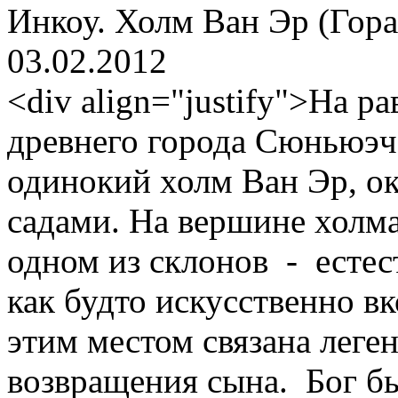
Инкоу. Холм Ван Эр (Гор
03.02.2012
<div align="justify">На р
древнего города Сюньюэч
одинокий холм Ван Эр, 
садами. На вершине холма
одном из склонов - естес
как будто искусственно вк
этим местом связана леге
возвращения сына. Бог бы