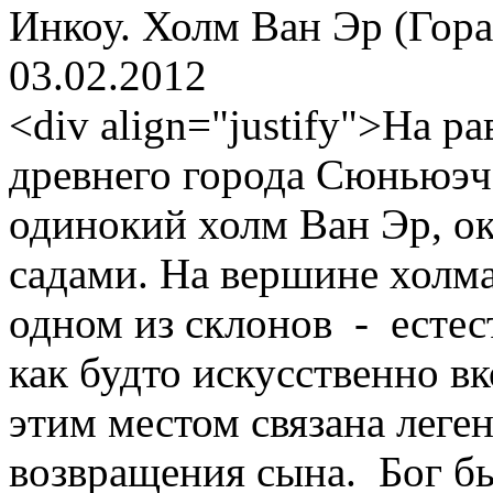
Инкоу. Холм Ван Эр (Гор
03.02.2012
<div align="justify">На р
древнего города Сюньюэч
одинокий холм Ван Эр, 
садами. На вершине холма
одном из склонов - естес
как будто искусственно вк
этим местом связана леге
возвращения сына. Бог бы