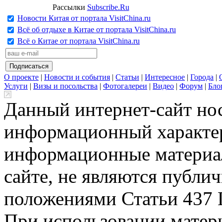
Рассылки
Subscribe.Ru
Новости Китая от портала VisitChina.ru
Всё об отдыхе в Китае от портала VisitChina.ru
Всё о Китае от портала VisitChina.ru
О проекте
|
Новости и события
|
Статьи
|
Интересное
|
Города
|
Услуги
|
Визы и посольства
|
Фотогалереи
|
Видео
|
Форум
|
Бло
Данный интернет-сайт но
информационный характер
информационные материа
сайте, не являются публи
положениями Статьи 437 
При использовании матери