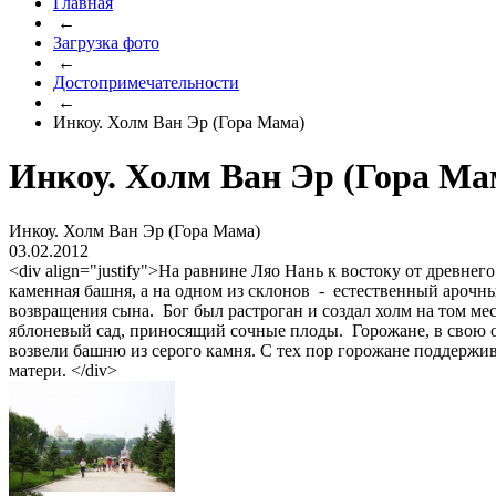
Главная
←
Загрузка фото
←
Достопримечательности
←
Инкоу. Холм Ван Эр (Гора Мама)
Инкоу. Холм Ван Эр (Гора Ма
Инкоу. Холм Ван Эр (Гора Мама)
03.02.2012
<div align="justify">На равнине Ляо Нань к востоку от древ
каменная башня, а на одном из склонов - естественный арочный
возвращения сына. Бог был растроган и создал холм на том мес
яблоневый сад, приносящий сочные плоды. Горожане, в свою о
возвели башню из серого камня. С тех пор горожане поддержи
матери. </div>