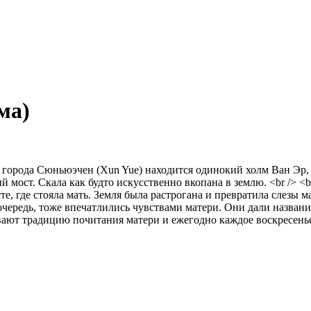
ма)
него города Сюньюэчен (Xun Yue) находится одинокий холм Ван Э
 мост. Скала как будто искусственно вкопана в землю. <br /> <b
те, где стояла мать. Земля была растрогана и превратила слезы 
чередь, тоже впечатлились чувствами матери. Они дали названи
вают традицию почитания матери и ежегодно каждое воскресенье