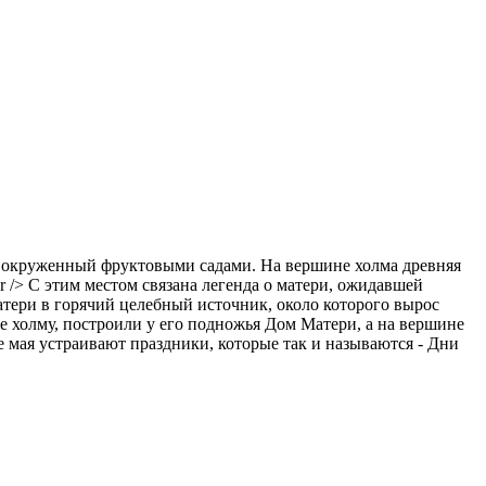
р, окруженный фруктовыми садами. На вершине холма древняя
r /> С этим местом связана легенда о матери, ожидавшей
матери в горячий целебный источник, около которого вырос
е холму, построили у его подножья Дом Матери, а на вершине
 мая устраивают праздники, которые так и называются - Дни