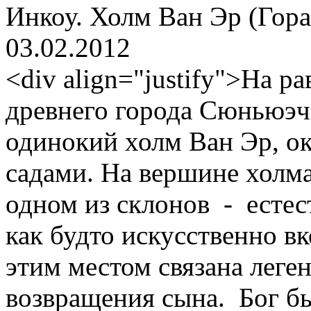
Инкоу. Холм Ван Эр (Гор
03.02.2012
<div align="justify">На р
древнего города Сюньюэч
одинокий холм Ван Эр, 
садами. На вершине холма
одном из склонов - естес
как будто искусственно вк
этим местом связана леге
возвращения сына. Бог бы