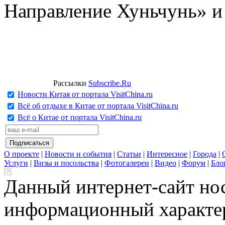
Направление Хуньчунь» и
Рассылки
Subscribe.Ru
Новости Китая от портала VisitChina.ru
Всё об отдыхе в Китае от портала VisitChina.ru
Всё о Китае от портала VisitChina.ru
О проекте
|
Новости и события
|
Статьи
|
Интересное
|
Города
|
Услуги
|
Визы и посольства
|
Фотогалереи
|
Видео
|
Форум
|
Бло
Данный интернет-сайт но
информационный характер