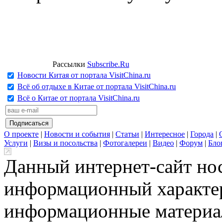
Рассылки
Subscribe.Ru
Новости Китая от портала VisitChina.ru
Всё об отдыхе в Китае от портала VisitChina.ru
Всё о Китае от портала VisitChina.ru
О проекте
|
Новости и события
|
Статьи
|
Интересное
|
Города
|
Услуги
|
Визы и посольства
|
Фотогалереи
|
Видео
|
Форум
|
Бло
Данный интернет-сайт но
информационный характер
информационные материа