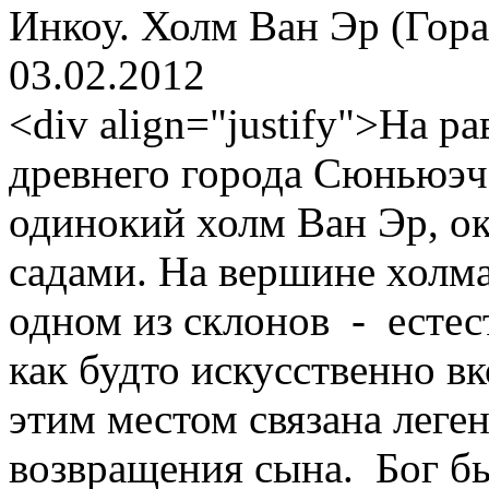
Инкоу. Холм Ван Эр (Гор
03.02.2012
<div align="justify">На р
древнего города Сюньюэч
одинокий холм Ван Эр, 
садами. На вершине холма
одном из склонов - естес
как будто искусственно вк
этим местом связана леге
возвращения сына. Бог бы