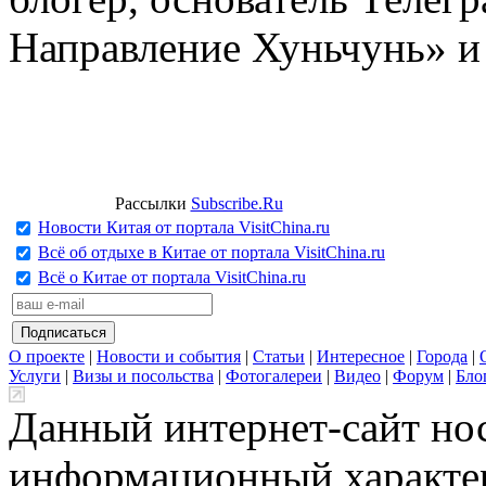
Направление Хуньчунь» и
Рассылки
Subscribe.Ru
Новости Китая от портала VisitChina.ru
Всё об отдыхе в Китае от портала VisitChina.ru
Всё о Китае от портала VisitChina.ru
О проекте
|
Новости и события
|
Статьи
|
Интересное
|
Города
|
Услуги
|
Визы и посольства
|
Фотогалереи
|
Видео
|
Форум
|
Бло
Данный интернет-сайт но
информационный характер