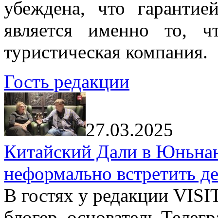
убеждена, что гарантие
является именно то, ч
туристическая компания.
Гость редакции
27.03.2025
Китайский Дали в Юньнань
неформально встретить д
В гостях у редакции VIS
блогер, основатель Телег