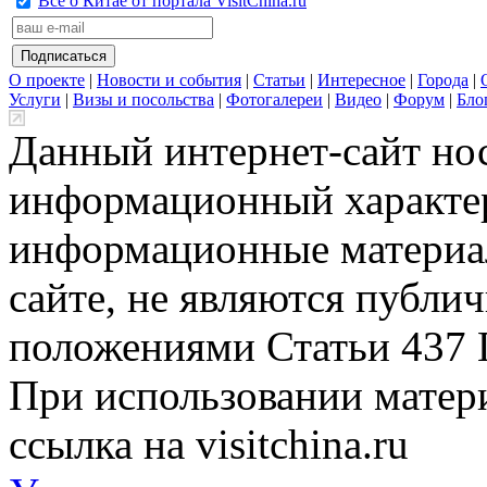
Всё о Китае от портала VisitChina.ru
О проекте
|
Новости и события
|
Статьи
|
Интересное
|
Города
|
Услуги
|
Визы и посольства
|
Фотогалереи
|
Видео
|
Форум
|
Бло
Данный интернет-сайт но
информационный характер
информационные материа
сайте, не являются публи
положениями Статьи 437 
При использовании матери
ссылка на visitchina.ru