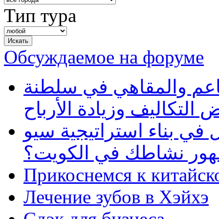
Тип тура
Обсуждаемое на форуме
طاعم والمقاهي في سلطنة
 التكاليف وزيادة الأرباح
في بناء استراتيجية سيو
ظهور نشاطك في الكويت؟
Прикоснемся к китайск
Лечение зубов в Хэйхэ
Сдэк для бизнеса