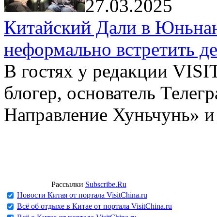
27.03.2025
Китайский Дали в Юньнань
неформально встретить д
В гостях у редакции VIS
блогер, основатель Телег
Направление Хуньчунь» и
Рассылки
Subscribe.Ru
Новости Китая от портала VisitChina.ru
Всё об отдыхе в Китае от портала VisitChina.ru