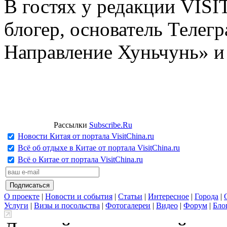
В гостях у редакции VIS
блогер, основатель Телег
Направление Хуньчунь» и
Рассылки
Subscribe.Ru
Новости Китая от портала VisitChina.ru
Всё об отдыхе в Китае от портала VisitChina.ru
Всё о Китае от портала VisitChina.ru
О проекте
|
Новости и события
|
Статьи
|
Интересное
|
Города
|
Услуги
|
Визы и посольства
|
Фотогалереи
|
Видео
|
Форум
|
Бло