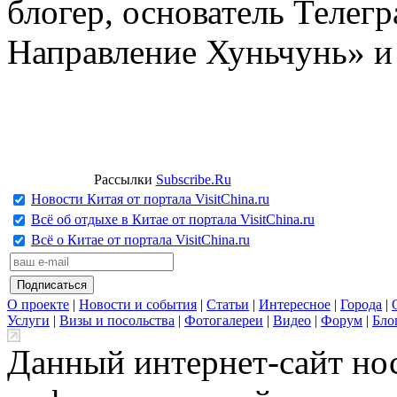
блогер, основатель Телег
Направление Хуньчунь» и
Рассылки
Subscribe.Ru
Новости Китая от портала VisitChina.ru
Всё об отдыхе в Китае от портала VisitChina.ru
Всё о Китае от портала VisitChina.ru
О проекте
|
Новости и события
|
Статьи
|
Интересное
|
Города
|
Услуги
|
Визы и посольства
|
Фотогалереи
|
Видео
|
Форум
|
Бло
Данный интернет-сайт но