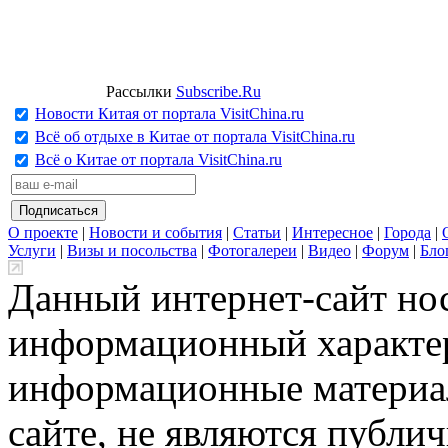
Рассылки
Subscribe.Ru
Новости Китая от портала VisitChina.ru
Всё об отдыхе в Китае от портала VisitChina.ru
Всё о Китае от портала VisitChina.ru
О проекте
|
Новости и события
|
Статьи
|
Интересное
|
Города
|
Услуги
|
Визы и посольства
|
Фотогалереи
|
Видео
|
Форум
|
Бло
Данный интернет-сайт но
информационный характер
информационные материа
сайте, не являются публи