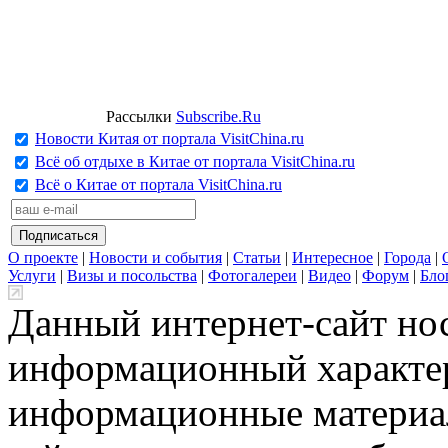
Рассылки
Subscribe.Ru
Новости Китая от портала VisitChina.ru
Всё об отдыхе в Китае от портала VisitChina.ru
Всё о Китае от портала VisitChina.ru
О проекте
|
Новости и события
|
Статьи
|
Интересное
|
Города
|
Услуги
|
Визы и посольства
|
Фотогалереи
|
Видео
|
Форум
|
Бло
Данный интернет-сайт но
информационный характер
информационные материа