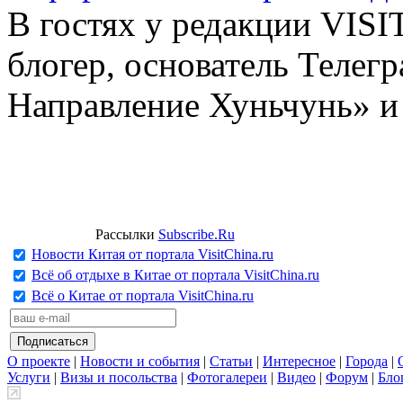
В гостях у редакции VIS
блогер, основатель Телег
Направление Хуньчунь» и
Рассылки
Subscribe.Ru
Новости Китая от портала VisitChina.ru
Всё об отдыхе в Китае от портала VisitChina.ru
Всё о Китае от портала VisitChina.ru
О проекте
|
Новости и события
|
Статьи
|
Интересное
|
Города
|
Услуги
|
Визы и посольства
|
Фотогалереи
|
Видео
|
Форум
|
Бло