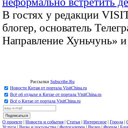
неформально встретить д
В гостях у редакции VIS
блогер, основатель Телег
Направление Хуньчунь» и
Рассылки
Subscribe.Ru
Новости Китая от портала VisitChina.ru
Всё об отдыхе в Китае от портала VisitChina.ru
Всё о Китае от портала VisitChina.ru
О проекте
|
Новости и события
|
Статьи
|
Интересное
|
Города
|
Услуги
|
Визы и посольства
|
Фотогалереи
|
Видео
|
Форум
|
Бло