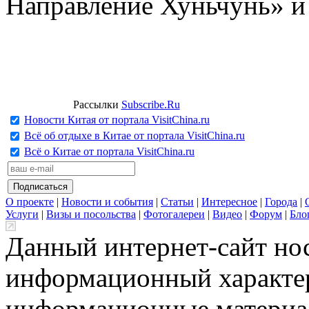
Направление Хуньчунь» и
Рассылки
Subscribe.Ru
Новости Китая от портала VisitChina.ru
Всё об отдыхе в Китае от портала VisitChina.ru
Всё о Китае от портала VisitChina.ru
О проекте
|
Новости и события
|
Статьи
|
Интересное
|
Города
|
Услуги
|
Визы и посольства
|
Фотогалереи
|
Видео
|
Форум
|
Бло
Данный интернет-сайт но
информационный характер
информационные материа