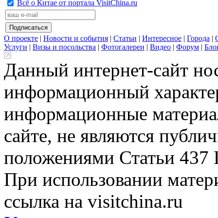
Всё о Китае от портала VisitChina.ru
О проекте
|
Новости и события
|
Статьи
|
Интересное
|
Города
|
Услуги
|
Визы и посольства
|
Фотогалереи
|
Видео
|
Форум
|
Бло
Данный интернет-сайт но
информационный характер
информационные материа
сайте, не являются публи
положениями Статьи 437 
При использовании матери
ссылка на visitchina.ru