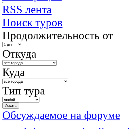
RSS лента
Поиск туров
Продолжительность от
Откуда
Куда
Тип тура
Обсуждаемое на форуме