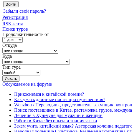
Забыли свой пароль?
Регистрация
RSS лента
Поиск туров
Продолжительность от
Откуда
Куда
Тип тура
Обсуждаемое на форуме
Прикоснемся к китайской поэзии?
Как ужать длинные посты про путешествия?
Wenzhou / Переводчик, представитель, закупщик, контроле
Поиск поставщиков в Китае, растаможка грузов, междуна
Лечение в Хуньчуне для мужчин и женщин
Работа в Китае без опыта и знания языка
Зачем учить китайский язык? Авторская колонка педагого
Народная больница Суйфэньхэ. Реальная альтернатива к