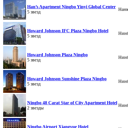
Han’s Apartment Ningbo Yinyi Global Center
Нан
5 звезд
Howard Johnson IFC Plaza Ningbo Hotel
Нин
5 звезд
Howard Johnson Plaza Ningbo
Нин
5 звезд
Howard Johnson Sunshine Plaza Ningbo
Нин
5 звезд
Ningbo 48 Carat Star of City Apartment Hotel
Нин
2 звезды
Ningbo Airport Xiangyue Hotel