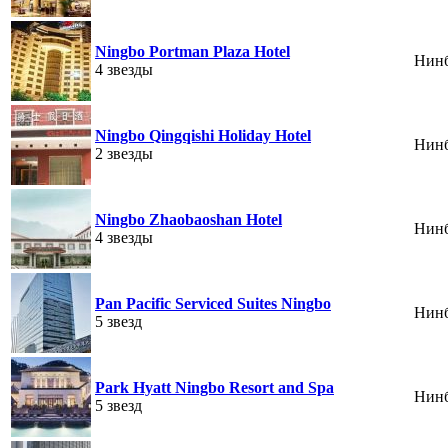
Ningbo Portman Plaza Hotel
Нин
4 звезды
Ningbo Qingqishi Holiday Hotel
Нин
2 звезды
Ningbo Zhaobaoshan Hotel
Нин
4 звезды
Pan Pacific Serviced Suites Ningbo
Нин
5 звезд
Park Hyatt Ningbo Resort and Spa
Нин
5 звезд