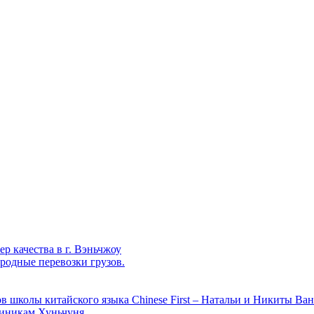
р качества в г. Вэньчжоу
родные перевозки грузов.
в школы китайского языка Chinese First – Натальи и Никиты Ван
линикам Хуньчуня