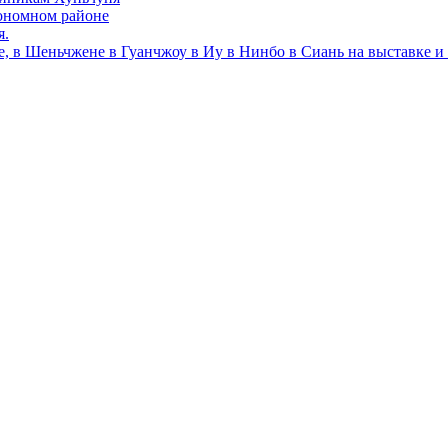
ономном районе
я.
е, в Шеньчжене в Гуанчжоу в Иу в Нинбо в Сиань на выставке и 