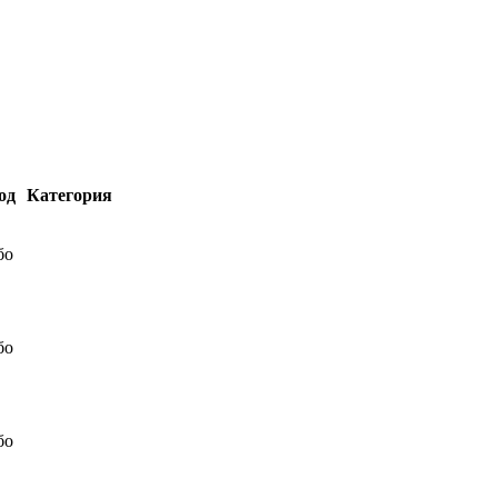
од
Категория
бо
бо
бо