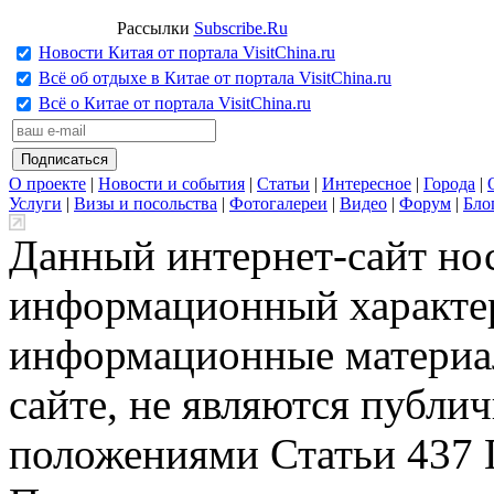
Рассылки
Subscribe.Ru
Новости Китая от портала VisitChina.ru
Всё об отдыхе в Китае от портала VisitChina.ru
Всё о Китае от портала VisitChina.ru
О проекте
|
Новости и события
|
Статьи
|
Интересное
|
Города
|
Услуги
|
Визы и посольства
|
Фотогалереи
|
Видео
|
Форум
|
Бло
Данный интернет-сайт но
информационный характер
информационные материа
сайте, не являются публи
положениями Статьи 437 