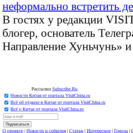
неформально встретить д
В гостях у редакции VIS
блогер, основатель Телег
Направление Хуньчунь» и
Рассылки
Subscribe.Ru
Новости Китая от портала VisitChina.ru
Всё об отдыхе в Китае от портала VisitChina.ru
Всё о Китае от портала VisitChina.ru
О проекте
|
Новости и события
|
Статьи
|
Интересное
|
Города
|