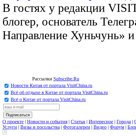
В гостях у редакции VIS
блогер, основатель Телег
Направление Хуньчунь» и
Рассылки
Subscribe.Ru
Новости Китая от портала VisitChina.ru
Всё об отдыхе в Китае от портала VisitChina.ru
Всё о Китае от портала VisitChina.ru
О проекте
|
Новости и события
|
Статьи
|
Интересное
|
Города
|
Услуги
|
Визы и посольства
|
Фотогалереи
|
Видео
|
Форум
|
Бло