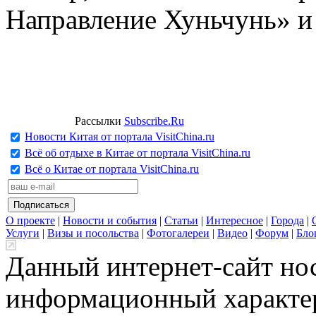
Направление Хуньчунь» и
Рассылки
Subscribe.Ru
Новости Китая от портала VisitChina.ru
Всё об отдыхе в Китае от портала VisitChina.ru
Всё о Китае от портала VisitChina.ru
О проекте
|
Новости и события
|
Статьи
|
Интересное
|
Города
|
Услуги
|
Визы и посольства
|
Фотогалереи
|
Видео
|
Форум
|
Бло
Данный интернет-сайт но
информационный характер