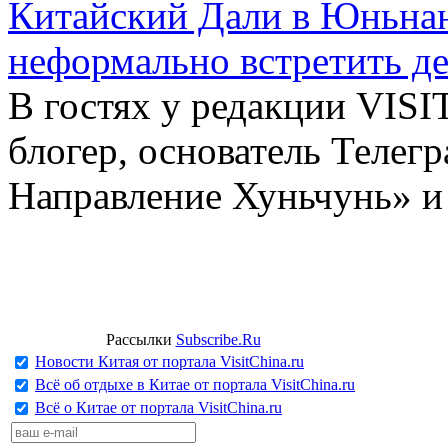
Китайский Дали в Юньнань
неформально встретить д
В гостях у редакции VIS
блогер, основатель Телег
Направление Хуньчунь» и
Рассылки
Subscribe.Ru
Новости Китая от портала VisitChina.ru
Всё об отдыхе в Китае от портала VisitChina.ru
Всё о Китае от портала VisitChina.ru