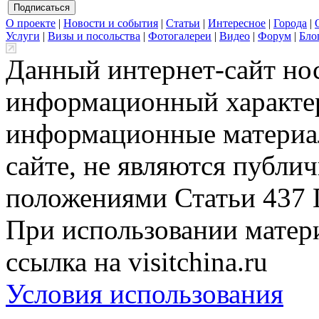
О проекте
|
Новости и события
|
Статьи
|
Интересное
|
Города
|
Услуги
|
Визы и посольства
|
Фотогалереи
|
Видео
|
Форум
|
Бло
Данный интернет-сайт но
информационный характер
информационные материа
сайте, не являются публи
положениями Статьи 437 
При использовании матери
ссылка на visitchina.ru
Условия использования