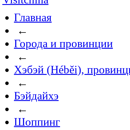
Главная
←
Города и провинции
←
Хэбэй (Héběi), провинц
←
Бэйдайхэ
←
Шоппинг