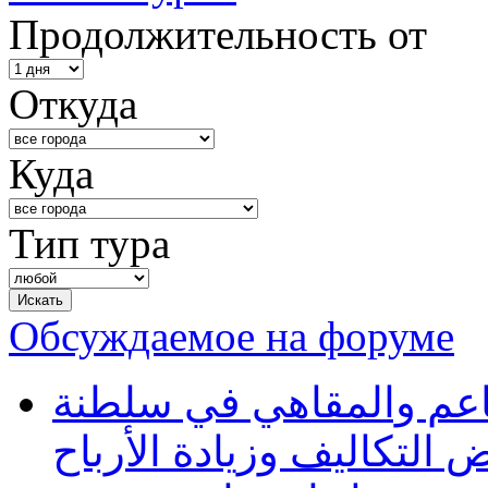
Продолжительность от
Откуда
Куда
Тип тура
Обсуждаемое на форуме
طاعم والمقاهي في سلطنة
 التكاليف وزيادة الأرباح