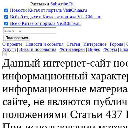
Рассылки
Subscribe.Ru
Новости Китая от портала VisitChina.ru
Всё об отдыхе в Китае от портала VisitChina.ru
Всё о Китае от портала VisitChina.ru
О проекте
|
Новости и события
|
Статьи
|
Интересное
|
Города
|
Услуги
|
Визы и посольства
|
Фотогалереи
|
Видео
|
Форум
|
Бло
Данный интернет-сайт но
информационный характер
информационные материа
сайте, не являются публи
положениями Статьи 437 
При использовании матери