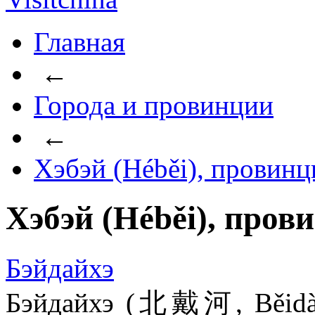
Главная
←
Города и провинции
←
Хэбэй (Héběi), провинц
Хэбэй (Héběi), пров
Бэйдайхэ
Бэйдайхэ (北戴河, Běidà