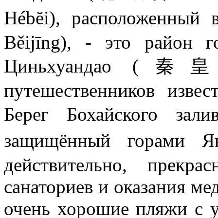
Hébĕi), расположенны
Běijīng), - это район 
Циньхуандао (秦皇岛
путешественников изве
Берег Бохайского з
защищённый горами 
действительно, прекр
санаториев и оказания ме
очень хорошие пляжи с у