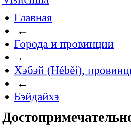
Главная
←
Города и провинции
←
Хэбэй (Héběi), провинц
←
Бэйдайхэ
Достопримечательно