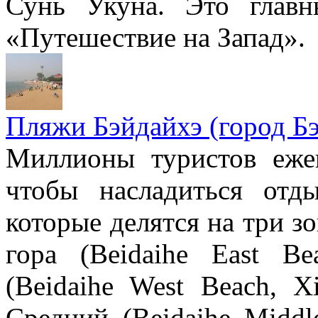
Сунь Укуна. Это главн
«Путешествие на Запад».
Пляжи Бэйдайхэ (город Б
Миллионы туристов еже
чтобы насладиться отд
которые делятся на три з
гора (Beidaihe East Be
(Beidaihe West Beach, X
Средний (Beidaihe Middl