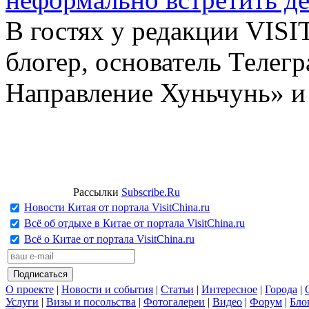
В гостях у редакции VIS
блогер, основатель Телег
Направление Хуньчунь» и
Рассылки
Subscribe.Ru
Новости Китая от портала VisitChina.ru
Всё об отдыхе в Китае от портала VisitChina.ru
Всё о Китае от портала VisitChina.ru
О проекте
|
Новости и события
|
Статьи
|
Интересное
|
Города
|
Услуги
|
Визы и посольства
|
Фотогалереи
|
Видео
|
Форум
|
Бло