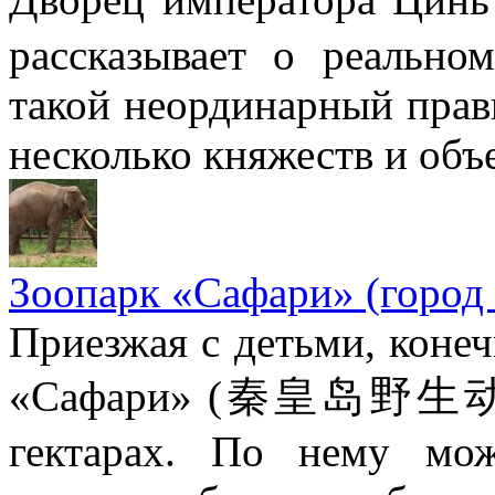
рассказывает о реально
такой неординарный прави
несколько княжеств и объ
Зоопарк «Сафари» (город
Приезжая с детьми, конеч
«Сафари» (秦皇岛野生动物园
гектарах. По нему мо