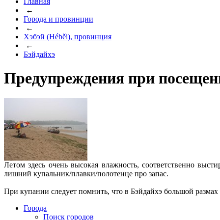
Главная
←
Города и провинции
←
Хэбэй (Héběi), провинция
←
Бэйдайхэ
Предупреждения при посещени
Летом здесь очень высокая влажность, соответственно высти
лишний купальник/плавки/полотенце про запас.
При купании следует помнить, что в Бэйдайхэ большой размах 
Города
Поиск городов