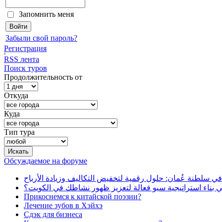
Запомнить меня
Забыли свой пароль?
Регистрация
RSS лента
Поиск туров
Продолжительность от
Откуда
Куда
Тип тура
Обсуждаемое на форуме
في سلطنة عُمان: حلول رقمية لتخفيض التكاليف وزيادة الأرباح
بناء استراتيجية سيو فعالة لتعزيز ظهور نشاطك في الكويت؟
Прикоснемся к китайской поэзии?
Лечение зубов в Хэйхэ
Сдэк для бизнеса