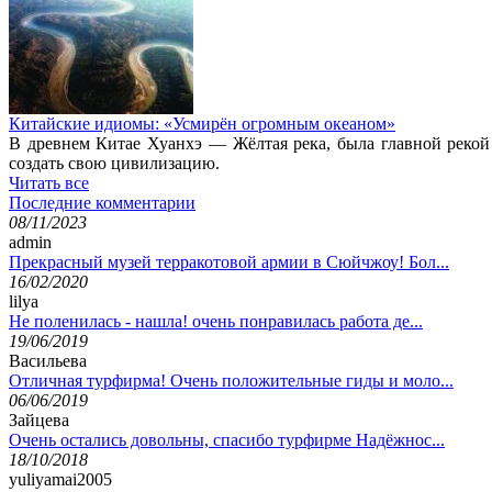
Китайские идиомы: «Усмирён огромным океаном»
В древнем Китае Хуанхэ — Жёлтая река, была главной рекой
создать свою цивилизацию.
Читать все
Последние комментарии
08/11/2023
admin
Прекрасный музей терракотовой армии в Сюйчжоу! Бол...
16/02/2020
lilya
Не поленилась - нашла! очень понравилась работа де...
19/06/2019
Васильева
Отличная турфирма! Очень положительные гиды и моло...
06/06/2019
Зайцева
Очень остались довольны, спасибо турфирме Надёжнос...
18/10/2018
yuliyamai2005