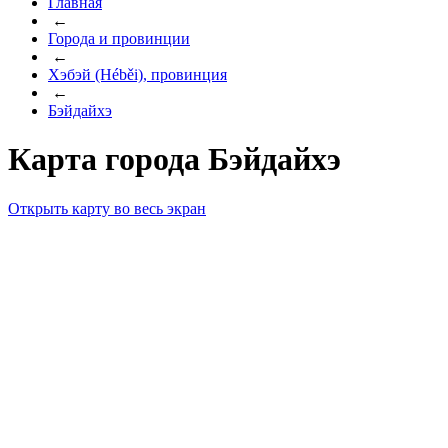
Главная
←
Города и провинции
←
Хэбэй (Héběi), провинция
←
Бэйдайхэ
Карта города Бэйдайхэ
Открыть карту во весь экран