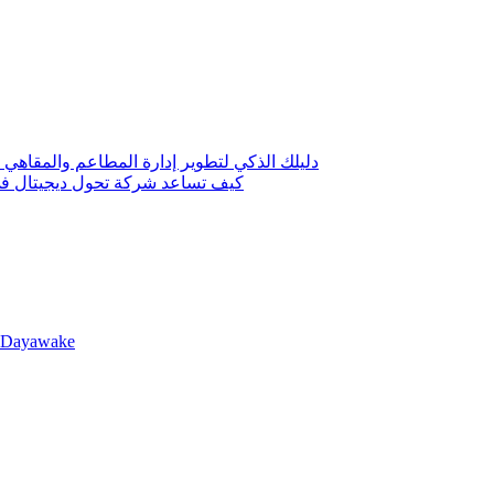
دليلك الذكي لتطوير إدارة المطاعم والمقاهي 
كيف تساعد شركة تحول ديجيتال في 
llDayawake