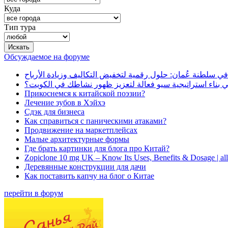
Куда
Тип тура
Обсуждаемое на форуме
في سلطنة عُمان: حلول رقمية لتخفيض التكاليف وزيادة الأرباح
بناء استراتيجية سيو فعالة لتعزيز ظهور نشاطك في الكويت؟
Прикоснемся к китайской поэзии?
Лечение зубов в Хэйхэ
Сдэк для бизнеса
Как справиться с паническими атаками?
Продвижение на маркетплейсах
Малые архитектурные формы
Где брать картинки для блога про Китай?
Zopiclone 10 mg UK – Know Its Uses, Benefits & Dosage | a
Деревянные конструкции для дачи
Как поставить капчу на блог о Китае
перейти в форум