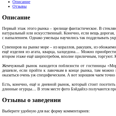
Описание
Отзывы
Описание
Первый этаж этого рынка – зрелище фантастическое. В стекля
натуральный или искусственный. Конечно, если вещь дорогая, 
с напылением. Однако умельцы научились так подделывать укр
Сувениров на рынке море – из кораллов, ракушек, из обожаем
ещё изделия из агата, кварца, халцедона… Можно приобрести
втором этаже ещё ширпотребом, вполне приличным, торгуют. К
Жемчужный рынок находится поблизости от гостиницы «Морс
дешевле, если пройти к лавочкам в конце рынка, там можно
оказаться очень уж специфическим. А вот хорошим чаем точно 
Есть, конечно, ещё и дневной рынок, который стоит посетить
длинные огурцы… В этом месте фото Бэйдайхэ получаются прос
Отзывы о заведении
Выберите удобную для вас форму комментариев: