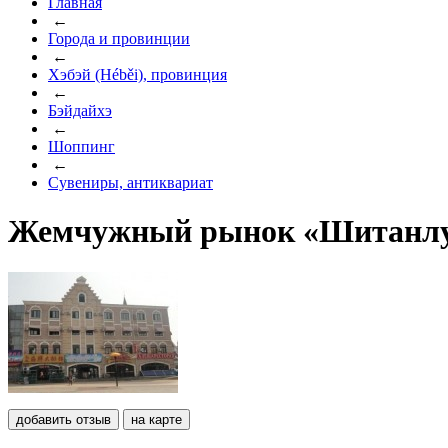
Главная
←
Города и провинции
←
Хэбэй (Héběi), провинция
←
Бэйдайхэ
←
Шоппинг
←
Сувениры, антиквариат
Жемчужный рынок «Шитанл
добавить отзыв
на карте