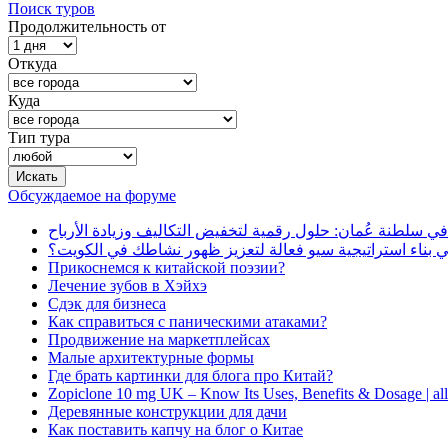
Поиск туров
Продолжительность от
Откуда
Куда
Тип тура
Обсуждаемое на форуме
في سلطنة عُمان: حلول رقمية لتخفيض التكاليف وزيادة الأرباح
بناء استراتيجية سيو فعالة لتعزيز ظهور نشاطك في الكويت؟
Прикоснемся к китайской поэзии?
Лечение зубов в Хэйхэ
Сдэк для бизнеса
Как справиться с паническими атаками?
Продвижение на маркетплейсах
Малые архитектурные формы
Где брать картинки для блога про Китай?
Zopiclone 10 mg UK – Know Its Uses, Benefits & Dosage | a
Деревянные конструкции для дачи
Как поставить капчу на блог о Китае