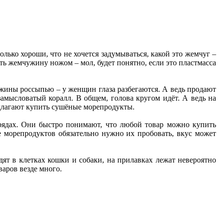
ько хороши, что не хочется задумываться, какой это жемчуг –
ть жемчужину ножом – мол, будет понятно, если это пластмасса
ужины россыпью – у женщин глаза разбегаются. А ведь продают
амысловатый коралл. В общем, голова кругом идёт. А ведь на
едлагают купить сушёные морепродукты.
рядах. Они быстро понимают, что любой товар можно купить
 морепродуктов обязательно нужно их пробовать, вкус может
дят в клетках кошки и собаки, на прилавках лежат невероятно
аров везде много.