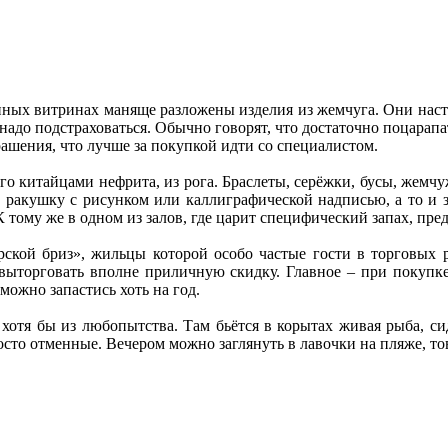
нных витринах маняще разложены изделия из жемчуга. Они настол
надо подстраховаться. Обычно говорят, что достаточно поцарапа
ашения, что лучше за покупкой идти со специалистом.
ого китайцами нефрита, из рога. Браслеты, серёжки, бусы, жемч
 ракушку с рисунком или каллиграфической надписью, а то и з
 тому же в одном из залов, где царит специфический запах, пр
кой бриз», жильцы которой особо частые гости в торговых 
 выторговать вполне приличную скидку. Главное – при покупке
можно запастись хоть на год.
 хотя бы из любопытства. Там бьётся в корытах живая рыба, си
то отменные. Вечером можно заглянуть в лавочки на пляже, тов