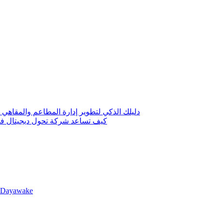
دليلك الذكي لتطوير إدارة المطاعم والمقاهي 
كيف تساعد شركة تحول ديجيتال في 
llDayawake