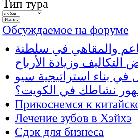
Тип тура
Обсуждаемое на форуме
طاعم والمقاهي في سلطنة
 التكاليف وزيادة الأرباح
في بناء استراتيجية سيو
ظهور نشاطك في الكويت؟
Прикоснемся к китайск
Лечение зубов в Хэйхэ
Сдэк для бизнеса