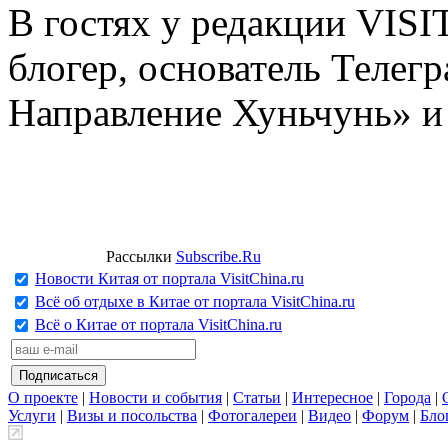
В гостях у редакции VIS
блогер, основатель Телег
Направление Хуньчунь» и
Рассылки
Subscribe.Ru
Новости Китая от портала VisitChina.ru
Всё об отдыхе в Китае от портала VisitChina.ru
Всё о Китае от портала VisitChina.ru
О проекте
|
Новости и события
|
Статьи
|
Интересное
|
Города
|
Услуги
|
Визы и посольства
|
Фотогалереи
|
Видео
|
Форум
|
Бло