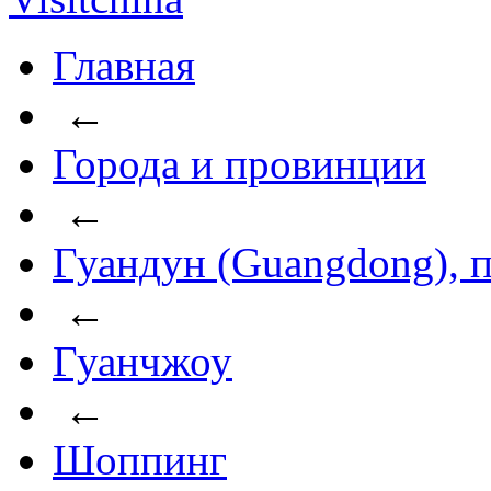
Главная
←
Города и провинции
←
Гуандун (Guangdong), 
←
Гуанчжоу
←
Шоппинг