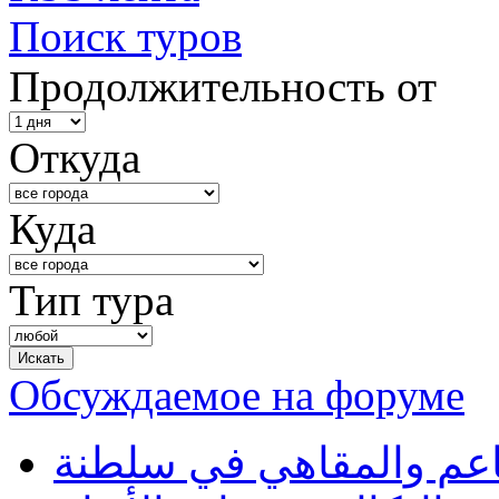
Поиск туров
Продолжительность от
Откуда
Куда
Тип тура
Обсуждаемое на форуме
طاعم والمقاهي في سلطنة