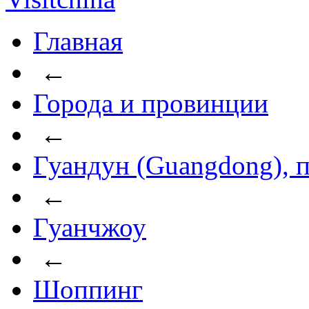
Главная
←
Города и провинции
←
Гуандун (Guangdong), 
←
Гуанчжоу
←
Шоппинг