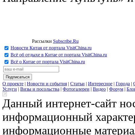
Рассылки
Subscribe.Ru
Новости Китая от портала VisitChina.ru
Всё об отдыхе в Китае от портала VisitChina.ru
Всё о Китае от портала VisitChina.ru
О проекте
|
Новости и события
|
Статьи
|
Интересное
|
Города
|
Услуги
|
Визы и посольства
|
Фотогалереи
|
Видео
|
Форум
|
Бло
Данный интернет-сайт но
информационный характер
информационные материа