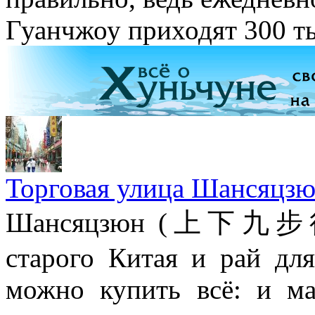
Гуанчжоу приходят 300 ты
Торговая улица Шансяцзю
Шансяцзюн (上下九步行街)
старого Китая и рай дл
можно купить всё: и ма