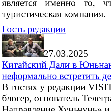
является именно то, ч
туристическая компания.
Гость редакции
27.03.2025
Китайский Дали в Юньнань
неформально встретить д
В гостях у редакции VIS
блогер, основатель Телег
Направление Хуньчунь» и