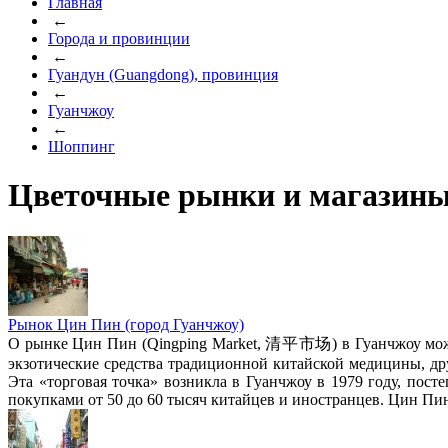
Главная
←
Города и провинции
←
Гуандун (Guangdong), провинция
←
Гуанчжоу
←
Шоппинг
Цветочные рынки и магазин
Рынок Цин Пин (город Гуанчжоу)
О рынке Цин Пин (Qingping Market, 清平市场) в Гуанчжоу мож
экзотические средства традиционной китайской медицины, др
Эта «торговая точка» возникла в Гуанчжоу в 1979 году, пост
покупками от 50 до 60 тысяч китайцев и иностранцев. Цин Пи