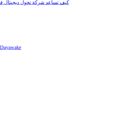
كيف تساعد شركة تحول ديجيتال في 
llDayawake