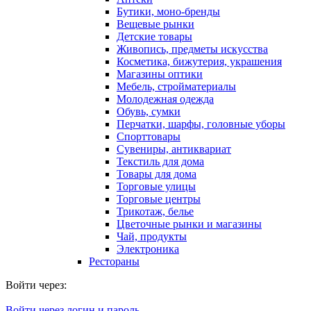
Бутики, моно-бренды
Вещевые рынки
Детские товары
Живопись, предметы искусства
Косметика, бижутерия, украшения
Магазины оптики
Мебель, стройматериалы
Молодежная одежда
Обувь, сумки
Перчатки, шарфы, головные уборы
Спорттовары
Сувениры, антиквариат
Текстиль для дома
Товары для дома
Торговые улицы
Торговые центры
Трикотаж, белье
Цветочные рынки и магазины
Чай, продукты
Электроника
Рестораны
Войти через:
Войти через логин и пароль