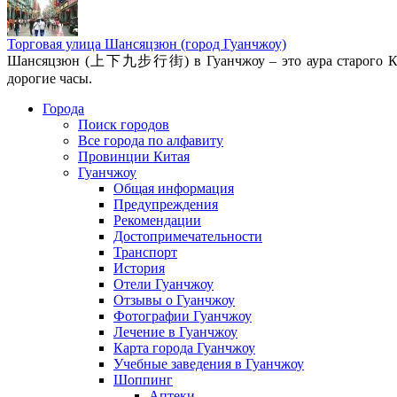
Торговая улица Шансяцзюн (город Гуанчжоу)
Шансяцзюн (上下九步行街) в Гуанчжоу – это аура старого Китая 
дорогие часы.
Города
Поиск городов
Все города по алфавиту
Провинции Китая
Гуанчжоу
Общая информация
Предупреждения
Рекомендации
Достопримечательности
Транспорт
История
Отели Гуанчжоу
Отзывы о Гуанчжоу
Фотографии Гуанчжоу
Лечение в Гуанчжоу
Карта города Гуанчжоу
Учебные заведения в Гуанчжоу
Шоппинг
Аптеки