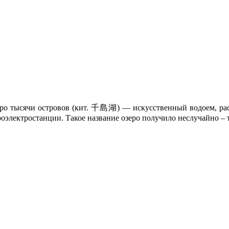
зеро тысячи островов (кит. 千島湖) — искусственный водоем, р
роэлектростанции. Такое название озеро получило неслучайно – т