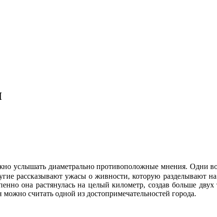
ы
но услышать диаметрально противоположные мнения. Одни во
угие рассказывают ужасы о живности, которую разделывают на г
епенно она растянулась на целый километр, создав больше двух 
н можно считать одной из достопримечательностей города.