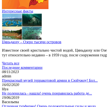
Интересные факты
Цяньдаоху – Озеро тысячи островов
Известное своей кристально чистой водой, Цяньдаоху или О
тут относительно недавно – в 1959 году, после сооружения гид
Читать все
Последние комментарии
08/11/2023
admin
Прекрасный музей терракотовой армии в Сюйчжоу! Бол...
16/02/2020
lilya
Не поленилась - нашла! очень понравилась работа де...
19/06/2019
Васильева
Отличная турфирма! Очень положительные гиды и моло...