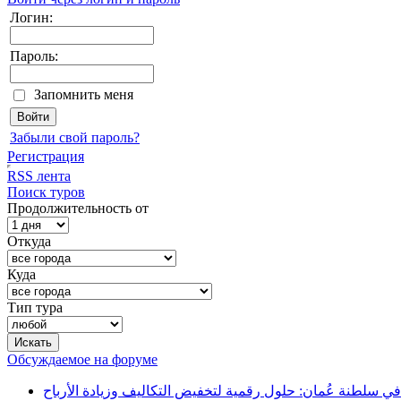
Логин:
Пароль:
Запомнить меня
Забыли свой пароль?
Регистрация
RSS лента
Поиск туров
Продолжительность от
Откуда
Куда
Тип тура
Обсуждаемое на форуме
في سلطنة عُمان: حلول رقمية لتخفيض التكاليف وزيادة الأرباح