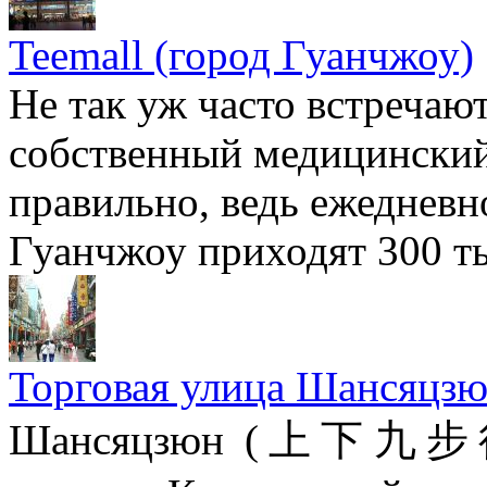
Teemall (город Гуанчжоу)
Не так уж часто встречают
собственный медицинский 
правильно, ведь ежедневн
Гуанчжоу приходят 300 ты
Торговая улица Шансяцзю
Шансяцзюн (上下九步行街)