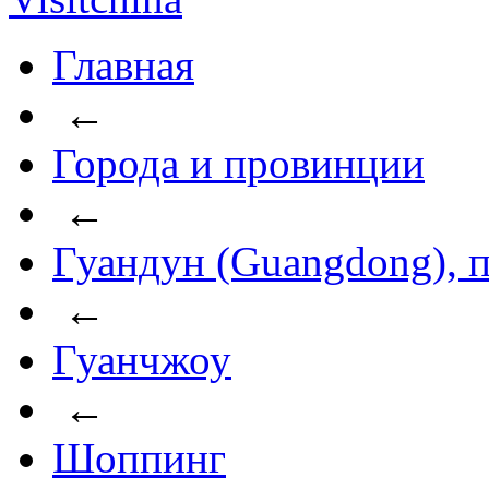
Главная
←
Города и провинции
←
Гуандун (Guangdong), 
←
Гуанчжоу
←
Шоппинг