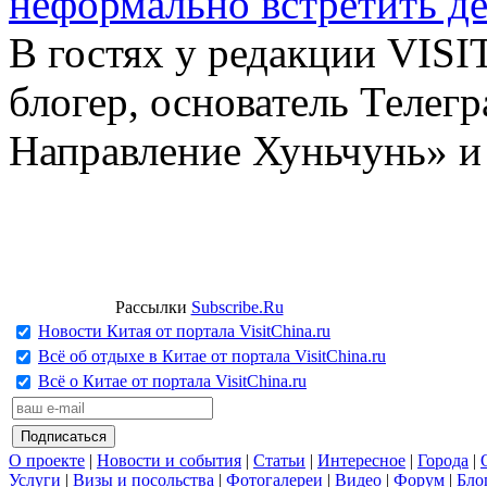
неформально встретить д
В гостях у редакции VIS
блогер, основатель Телег
Направление Хуньчунь» и
Рассылки
Subscribe.Ru
Новости Китая от портала VisitChina.ru
Всё об отдыхе в Китае от портала VisitChina.ru
Всё о Китае от портала VisitChina.ru
О проекте
|
Новости и события
|
Статьи
|
Интересное
|
Города
|
Услуги
|
Визы и посольства
|
Фотогалереи
|
Видео
|
Форум
|
Бло