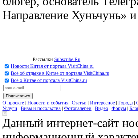
блогер, основатель Телег
Направление Хуньчунь» и
Рассылки
Subscribe.Ru
Новости Китая от портала VisitChina.ru
Всё об отдыхе в Китае от портала VisitChina.ru
Всё о Китае от портала VisitChina.ru
О проекте
|
Новости и события
|
Статьи
|
Интересное
|
Города
|
Услуги
|
Визы и посольства
|
Фотогалереи
|
Видео
|
Форум
|
Бло
Данный интернет-сайт но
информационный характер