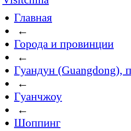
Главная
←
Города и провинции
←
Гуандун (Guangdong), 
←
Гуанчжоу
←
Шоппинг