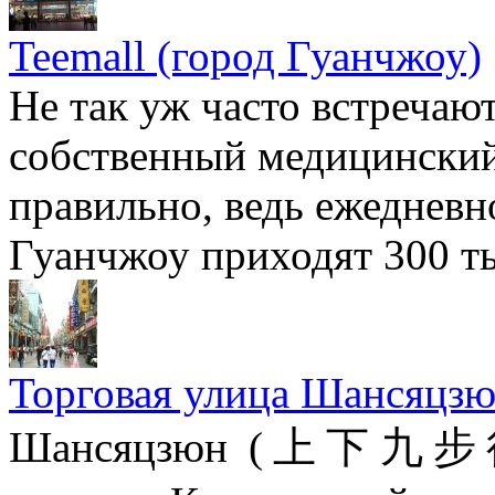
Teemall (город Гуанчжоу)
Не так уж часто встречают
собственный медицинский 
правильно, ведь ежедневн
Гуанчжоу приходят 300 ты
Торговая улица Шансяцзю
Шансяцзюн (上下九步行街)