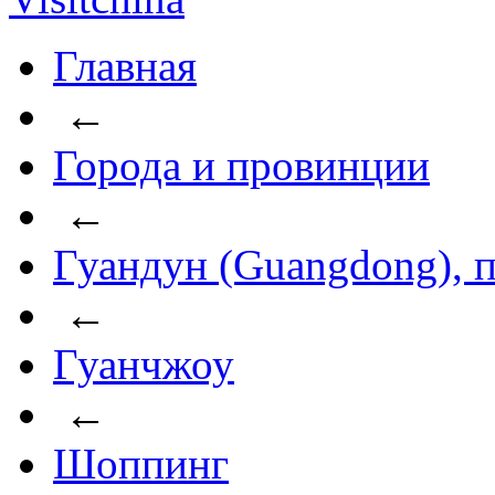
Главная
←
Города и провинции
←
Гуандун (Guangdong), 
←
Гуанчжоу
←
Шоппинг