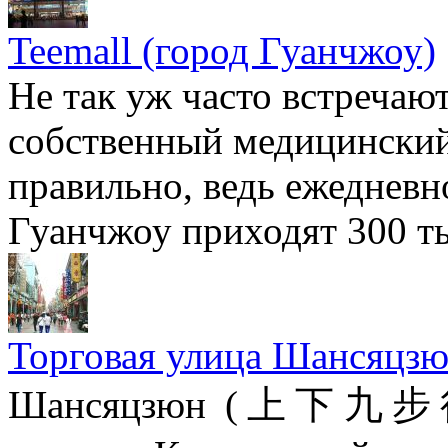
Teemall (город Гуанчжоу)
Не так уж часто встречают
собственный медицинский 
правильно, ведь ежедневн
Гуанчжоу приходят 300 ты
Торговая улица Шансяцзю
Шансяцзюн (上下九步行街)