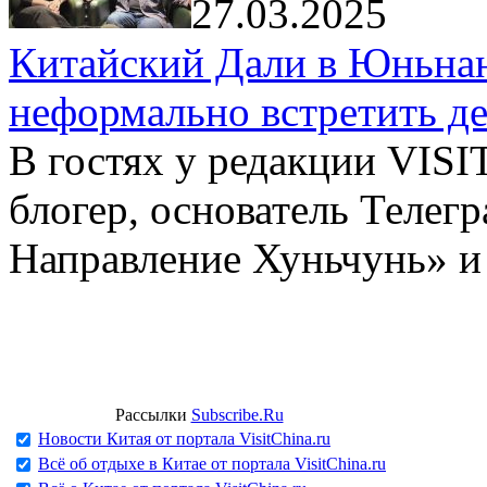
27.03.2025
Китайский Дали в Юньнань
неформально встретить д
В гостях у редакции VIS
блогер, основатель Телег
Направление Хуньчунь» и
Рассылки
Subscribe.Ru
Новости Китая от портала VisitChina.ru
Всё об отдыхе в Китае от портала VisitChina.ru