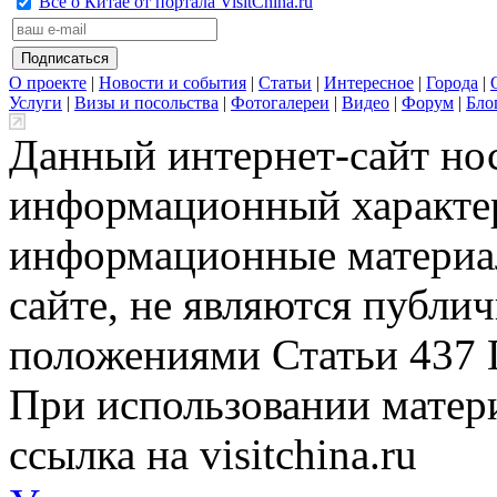
Всё о Китае от портала VisitChina.ru
О проекте
|
Новости и события
|
Статьи
|
Интересное
|
Города
|
Услуги
|
Визы и посольства
|
Фотогалереи
|
Видео
|
Форум
|
Бло
Данный интернет-сайт но
информационный характер
информационные материа
сайте, не являются публи
положениями Статьи 437 
При использовании матери
ссылка на visitchina.ru