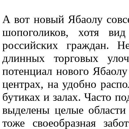
А вот новый Ябаолу совс
шопоголиков, хотя ви
российских граждан. Н
длинных торговых уло
потенциал нового Ябаолу
центрах, на удобно расп
бутиках и залах. Часто п
выделены целые области
тоже своеобразная забо