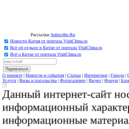
Рассылки
Subscribe.Ru
Новости Китая от портала VisitChina.ru
Всё об отдыхе в Китае от портала VisitChina.ru
Всё о Китае от портала VisitChina.ru
О проекте
|
Новости и события
|
Статьи
|
Интересное
|
Города
|
Услуги
|
Визы и посольства
|
Фотогалереи
|
Видео
|
Форум
|
Бло
Данный интернет-сайт но
информационный характер
информационные материа