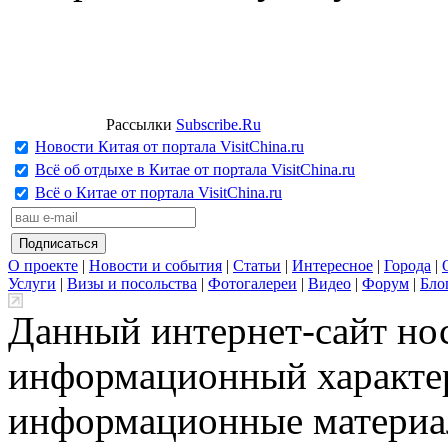
Рассылки
Subscribe.Ru
Новости Китая от портала VisitChina.ru
Всё об отдыхе в Китае от портала VisitChina.ru
Всё о Китае от портала VisitChina.ru
О проекте
|
Новости и события
|
Статьи
|
Интересное
|
Города
|
Услуги
|
Визы и посольства
|
Фотогалереи
|
Видео
|
Форум
|
Бло
Данный интернет-сайт но
информационный характер
информационные материа