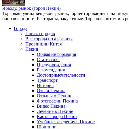
Ябаолу, рынок (город Пекин)
Торговая улица-вещевой рынок, ориентированный на покуп
направленности. Рестораны, закусочные. Торговля оптом и в ро
Города
Поиск городов
Все города по алфавиту
Провинции Китая
Пекин
Общая информация
Статистика
Предупреждения
Рекомендации
Достопримечательности
Транспорт
История
Отели Пекина
Отзывы о Пекине
Фотографии Пекина
Видео Пекина
Лечение в Пекине
Карта города Пекин
Учебные заведения в Пекине
Шоппинг