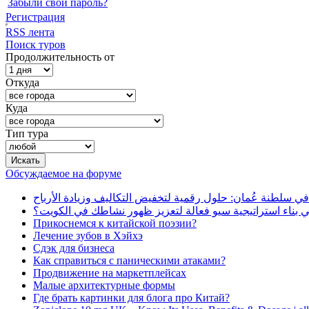
Забыли свой пароль?
Регистрация
RSS лента
Поиск туров
Продолжительность от
Откуда
Куда
Тип тура
Обсуждаемое на форуме
في سلطنة عُمان: حلول رقمية لتخفيض التكاليف وزيادة الأرباح
بناء استراتيجية سيو فعالة لتعزيز ظهور نشاطك في الكويت؟
Прикоснемся к китайской поэзии?
Лечение зубов в Хэйхэ
Сдэк для бизнеса
Как справиться с паническими атаками?
Продвижение на маркетплейсах
Малые архитектурные формы
Где брать картинки для блога про Китай?