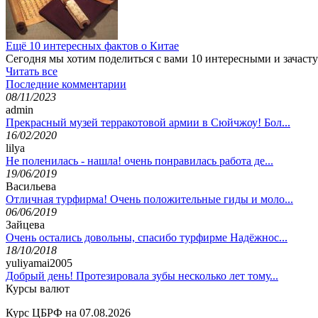
Ещё 10 интересных фактов о Китае
Сегодня мы хотим поделиться с вами 10 интересными и зачас
Читать все
Последние комментарии
08/11/2023
admin
Прекрасный музей терракотовой армии в Сюйчжоу! Бол...
16/02/2020
lilya
Не поленилась - нашла! очень понравилась работа де...
19/06/2019
Васильева
Отличная турфирма! Очень положительные гиды и моло...
06/06/2019
Зайцева
Очень остались довольны, спасибо турфирме Надёжнос...
18/10/2018
yuliyamai2005
Добрый день! Протезировала зубы несколько лет тому...
Курсы валют
Курс ЦБРФ на 07.08.2026