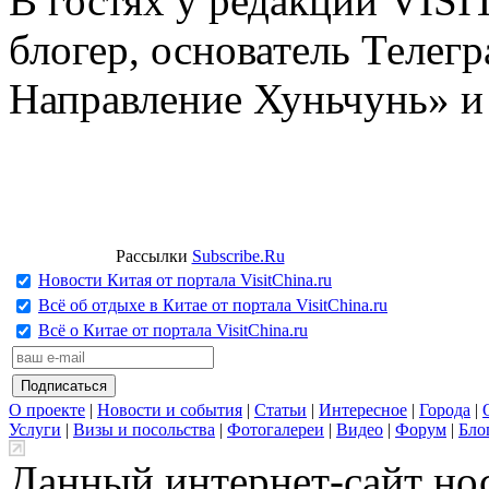
В гостях у редакции VIS
блогер, основатель Телег
Направление Хуньчунь» и
Рассылки
Subscribe.Ru
Новости Китая от портала VisitChina.ru
Всё об отдыхе в Китае от портала VisitChina.ru
Всё о Китае от портала VisitChina.ru
О проекте
|
Новости и события
|
Статьи
|
Интересное
|
Города
|
Услуги
|
Визы и посольства
|
Фотогалереи
|
Видео
|
Форум
|
Бло
Данный интернет-сайт но