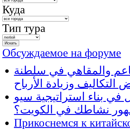
Куда
Тип тура
Обсуждаемое на форуме
طاعم والمقاهي في سلطنة
 التكاليف وزيادة الأرباح
في بناء استراتيجية سيو
ظهور نشاطك في الكويت؟
Прикоснемся к китайск