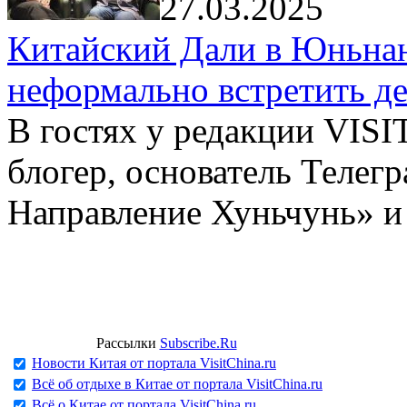
27.03.2025
Китайский Дали в Юньнань
неформально встретить д
В гостях у редакции VIS
блогер, основатель Телег
Направление Хуньчунь» и
Рассылки
Subscribe.Ru
Новости Китая от портала VisitChina.ru
Всё об отдыхе в Китае от портала VisitChina.ru
Всё о Китае от портала VisitChina.ru