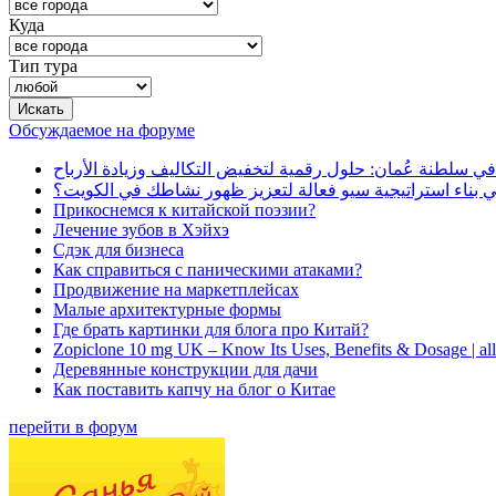
Куда
Тип тура
Обсуждаемое на форуме
في سلطنة عُمان: حلول رقمية لتخفيض التكاليف وزيادة الأرباح
بناء استراتيجية سيو فعالة لتعزيز ظهور نشاطك في الكويت؟
Прикоснемся к китайской поэзии?
Лечение зубов в Хэйхэ
Сдэк для бизнеса
Как справиться с паническими атаками?
Продвижение на маркетплейсах
Малые архитектурные формы
Где брать картинки для блога про Китай?
Zopiclone 10 mg UK – Know Its Uses, Benefits & Dosage | a
Деревянные конструкции для дачи
Как поставить капчу на блог о Китае
перейти в форум