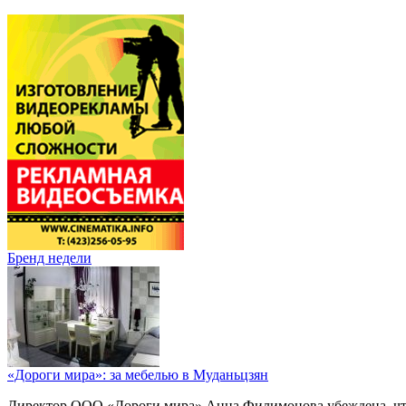
Бренд недели
«Дороги мира»: за мебелью в Муданьцзян
Директор ООО «Дороги мира» Анна Филимонова убеждена, что г