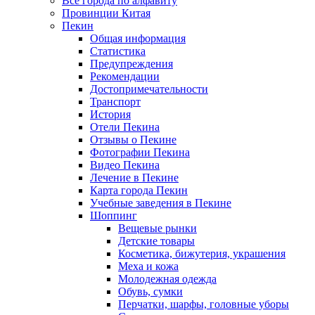
Все города по алфавиту
Провинции Китая
Пекин
Общая информация
Статистика
Предупреждения
Рекомендации
Достопримечательности
Транспорт
История
Отели Пекина
Отзывы о Пекине
Фотографии Пекина
Видео Пекина
Лечение в Пекине
Карта города Пекин
Учебные заведения в Пекине
Шоппинг
Вещевые рынки
Детские товары
Косметика, бижутерия, украшения
Меха и кожа
Молодежная одежда
Обувь, сумки
Перчатки, шарфы, головные уборы