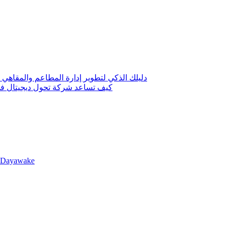
دليلك الذكي لتطوير إدارة المطاعم والمقاهي 
كيف تساعد شركة تحول ديجيتال في 
llDayawake