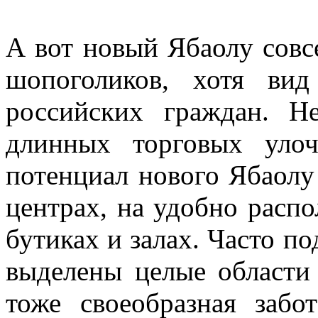
А вот новый Ябаолу совс
шопоголиков, хотя ви
российских граждан. Н
длинных торговых уло
потенциал нового Ябаолу
центрах, на удобно расп
бутиках и залах. Часто п
выделены целые области
тоже своеобразная забо