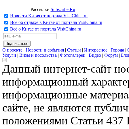
Рассылки
Subscribe.Ru
Новости Китая от портала VisitChina.ru
Всё об отдыхе в Китае от портала VisitChina.ru
Всё о Китае от портала VisitChina.ru
О проекте
|
Новости и события
|
Статьи
|
Интересное
|
Города
|
Услуги
|
Визы и посольства
|
Фотогалереи
|
Видео
|
Форум
|
Бло
Данный интернет-сайт но
информационный характер
информационные материа
сайте, не являются публи
положениями Статьи 437 