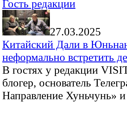
Гость редакции
27.03.2025
Китайский Дали в Юньнань
неформально встретить д
В гостях у редакции VIS
блогер, основатель Телег
Направление Хуньчунь» и