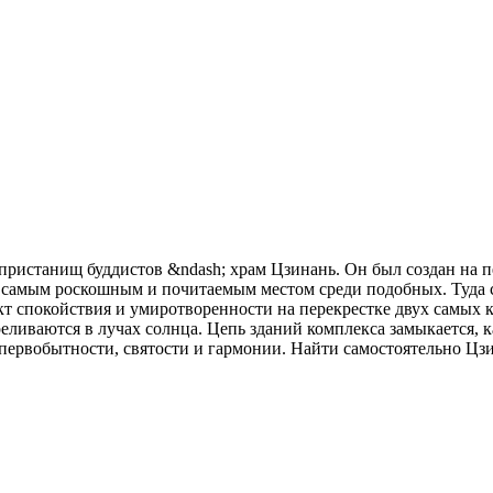
х пристанищ буддистов &ndash; храм Цзинань. Он был создан на 
ся самым роскошным и почитаемым местом среди подобных. Туда 
нкт спокойствия и умиротворенности на перекрестке двух самых
ливаются в лучах солнца. Цепь зданий комплекса замыкается, к
первобытности, святости и гармонии. Найти самостоятельно Цзи