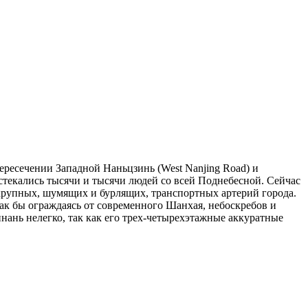
пересечении Западной Наньцзинь (West Nanjing Road) и
стекались тысячи и тысячи людей со всей Поднебесной. Сейчас
 крупных, шумящих и бурлящих, транспортных артерий города.
ак бы ограждаясь от современного Шанхая, небоскребов и
нань нелегко, так как его трех-четырехэтажные аккуратные