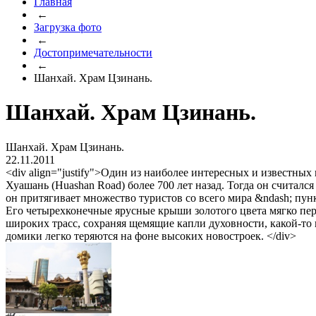
Главная
←
Загрузка фото
←
Достопримечательности
←
Шанхай. Храм Цзинань.
Шанхай. Храм Цзинань.
Шанхай. Храм Цзинань.
22.11.2011
<div align="justify">Один из наиболее интересных и известны
Хуашань (Huashan Road) более 700 лет назад. Тогда он считал
он притягивает множество туристов со всего мира &ndash; пу
Его четырехконечные ярусные крыши золотого цвета мягко пере
широких трасс, сохраняя щемящие капли духовности, какой-то 
домики легко теряются на фоне высоких новостроек. </div>