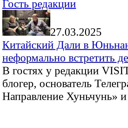
Гость редакции
27.03.2025
Китайский Дали в Юньнань
неформально встретить д
В гостях у редакции VIS
блогер, основатель Телег
Направление Хуньчунь» и