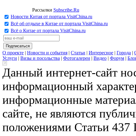
Рассылки
Subscribe.Ru
Новости Китая от портала VisitChina.ru
Всё об отдыхе в Китае от портала VisitChina.ru
Всё о Китае от портала VisitChina.ru
О проекте
|
Новости и события
|
Статьи
|
Интересное
|
Города
|
Услуги
|
Визы и посольства
|
Фотогалереи
|
Видео
|
Форум
|
Бло
Данный интернет-сайт но
информационный характер
информационные материа
сайте, не являются публи
положениями Статьи 437 