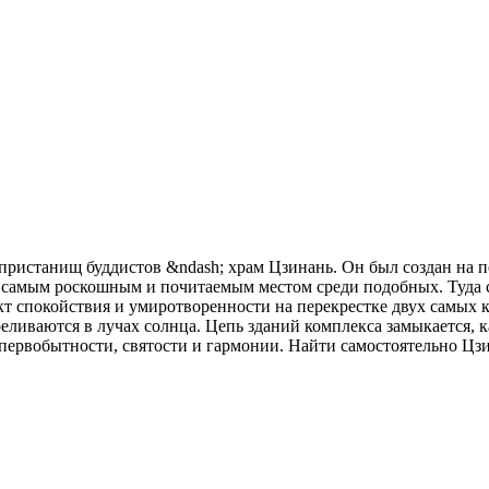
х пристанищ буддистов &ndash; храм Цзинань. Он был создан на 
ся самым роскошным и почитаемым местом среди подобных. Туда 
нкт спокойствия и умиротворенности на перекрестке двух самых
ливаются в лучах солнца. Цепь зданий комплекса замыкается, к
первобытности, святости и гармонии. Найти самостоятельно Цзи