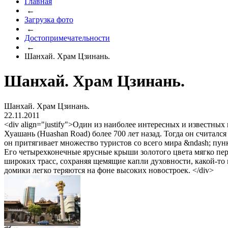
Главная
←
Загрузка фото
←
Достопримечательности
←
Шанхай. Храм Цзинань.
Шанхай. Храм Цзинань.
Шанхай. Храм Цзинань.
22.11.2011
<div align="justify">Один из наиболее интересных и известны
Хуашань (Huashan Road) более 700 лет назад. Тогда он считал
он притягивает множество туристов со всего мира &ndash; пу
Его четырехконечные ярусные крыши золотого цвета мягко пере
широких трасс, сохраняя щемящие капли духовности, какой-то 
домики легко теряются на фоне высоких новостроек. </div>