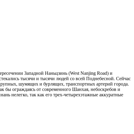
пересечении Западной Наньцзинь (West Nanjing Road) и
стекались тысячи и тысячи людей со всей Поднебесной. Сейчас
 крупных, шумящих и бурлящих, транспортных артерий города.
ак бы ограждаясь от современного Шанхая, небоскребов и
нань нелегко, так как его трех-четырехэтажные аккуратные